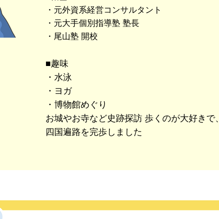
・元外
資系
経営コンサルタント
・元大手個別指導塾 塾長
​・尾山
塾 開校
■趣味
・水泳
・ヨガ
・博物館めぐり
お城やお寺など史跡探訪 歩くのが大好きで
四国遍路を完歩しました