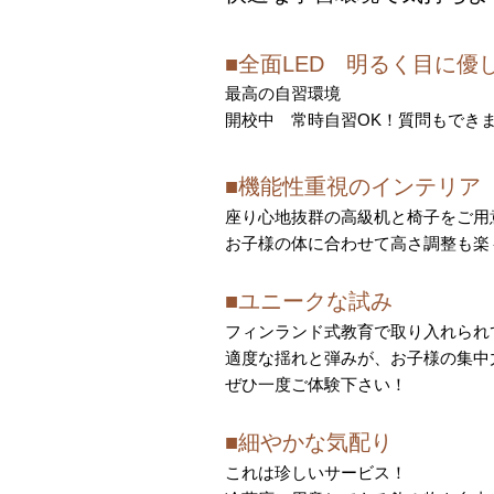
■全面LED 明るく目に優
最高の自習環境
開校中 常時自習OK！質問もでき
■機能性重視のインテリア
座り心地抜群の高級机と椅子
をご用
お子様の体に合わせて高さ調整も楽
■ユニークな試み
フィンランド式教育で取り入れられ
適度な揺れと弾みが、お子様の集中
ぜひ一度ご体験下さい！
■細やかな気配り
これは珍しいサービス！